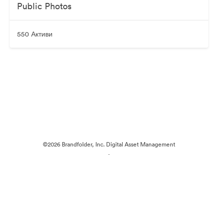
Public Photos
550 Активи
©2026 Brandfolder, Inc. Digital Asset Management
·
Предпочитания за бисквитки
Декларация за поверителност
Условия за ползване
Чат на живо