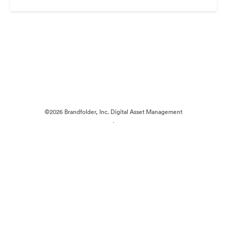
©2026 Brandfolder, Inc. Digital Asset Management
·
Předvolby souborů cookie
Zásady ochrany osobních údajů
Smluvní podmínky
Živý chat
E-mailová podpora
Poháněno