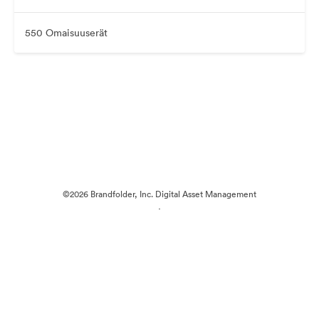
550 Omaisuuserät
©2026 Brandfolder, Inc. Digital Asset Management
·
Evästeasetukset
Yksityisyyskäytäntö
Käyttöehdot
Reaaliaikainen keskustelu
Sähköpostituki