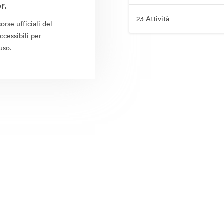
r.
23 Attività
orse ufficiali del
cessibili per
'uso.