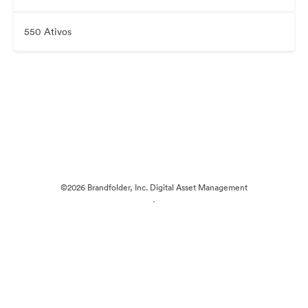
550 Ativos
©2026 Brandfolder, Inc. Digital Asset Management
·
Preferências de Cookies
Política de Privacidade
Termos de Serviço
Conversa em Direto
Suporte por E-mail