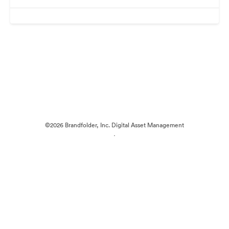
©2026 Brandfolder, Inc. Digital Asset Management
·
Preferințe cookie
Politica de confidentialitate
Termenii serviciului
Chat live
Asistență prin e-mail