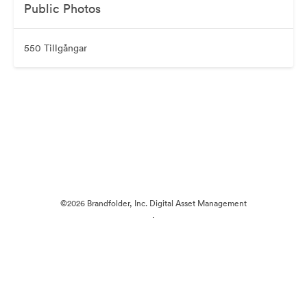
Public Photos
550 Tillgångar
©2026 Brandfolder, Inc. Digital Asset Management
·
Cookie-inställningar
Sekretesspolicy
Användarvillkor
Livechatt